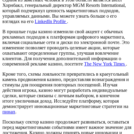
Хорнбакл, генеральный директор MGM Resorts International,
который подчеркнул ценность маркетинговых подходов,
управляемых данными. Вы можете узнать больше о его
взглядах на его
LinkedIn Profile
.
В прошлые годы казино изменили свой акцент с обычных
рекламных подходов к платформам цифрового маркетинга,
включая социальные сети и диски по электронной почте. Это
изменение позволяет проводить целевые акции, которые
охватывают определенные группы, улучшая вовлечение
клиентов. Для получения дополнительной информации о
современной рекламе казино, посетите
The New York Times
.
Кроме того, схемы лояльности превратились в краеугольный
камень продвижения казино, предоставляя вознаграждения и
стимулы для поощрения повторных посещений. Изучая
действия игрока, казино могут разработать индивидуальные
сделки, которые связаны с личным выбором, в конечном
итоге увеличивая доход. Исследуйте платформу, которая
демонстрирует инновационные маркетинговые стратегии на
пинап
.
Поскольку сектор казино продолжает развиваться, оставаться
перед маркетинговыми событиями имеет важное значение для
достижения. Казино должны принять новые инновации и